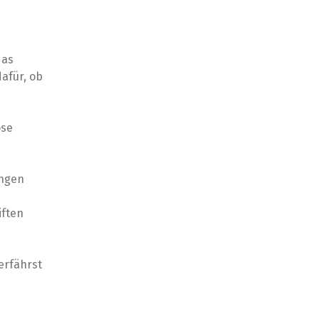
das
afür, ob
ose
ungen
iften
erfährst