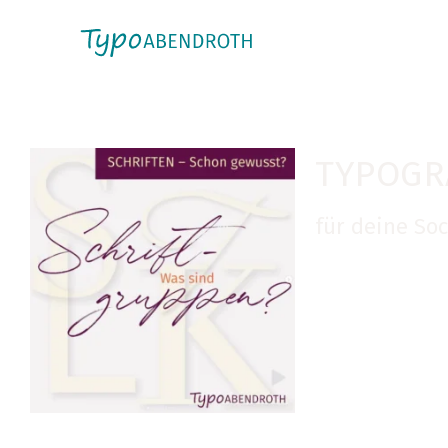
TYPOGR
für deine So